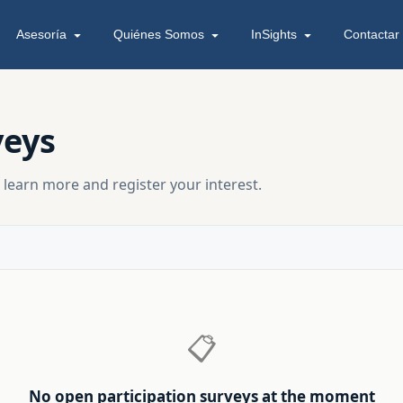
Asesoría
Quiénes Somos
InSights
Contactar
veys
 learn more and register your interest.
📋
No open participation surveys at the moment